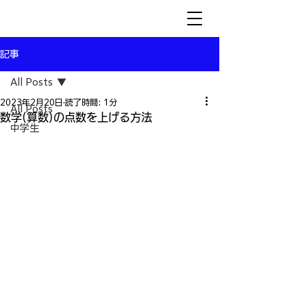
記事
All Posts
2023年2月20日
読了時間: 1分
All Posts
数学(算数)の点数を上げる方法
中学生