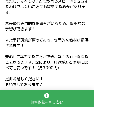
ただし、すべての子どもが同じスピードで成長す
るわけではないことにも留意する必要がありま
す。
未来塾は専門的な指導者がいるため、効率的な
学習ができます！
また学習環境が整っており、専門的な教材が提供
されます！
安心して学習することができ、学力の向上を図る
ことができます。なにより、月謝がどこの塾に比
べても安いです！（月3000円）
是非お越しください！
お待ちしております♪
#熊取
#熊取町#学習塾#塾#学力向上#保護者#お
父さん#お母さん#ママ#パパ#未来塾#勉強 
#子
無料体験を申し込む
ども
#子育て
#中学生
#小学生
#大阪#泉南郡 
#
煉瓦館
#未来教室