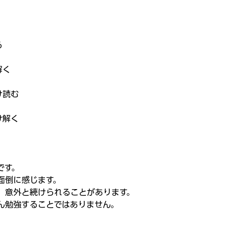
る
解く
け読む
け解く
。
です。
面倒に感じます。
、意外と続けられることがあります。
ん勉強することではありません。
。