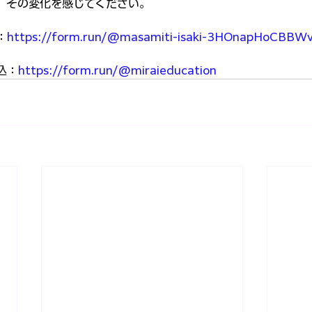
、その変化を感じてください。
：
https://form.run/@masamiti-isaki-3HOnapHoCBB
込：
https://form.run/@miraieducation