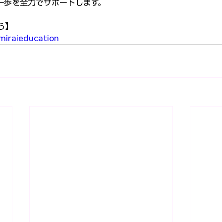
一歩を全力でサポートします。
ら】
miraieducation