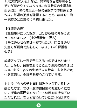
10位以内に入る」など、具体的な目標があると
努力が続きやすくなります。未来教室の中学3年
生B君は、塾の先生と一緒に受験までの計画表を
作成。毎週の進捗を確認することで、最終的に第
一志望の公立高校に合格しました。
【保護者の声】
「勉強嫌いだった娘が、自分から机に向かうよ
うになりました」(中2保護者・仮名)
「塾に通わせる前は不安でしたが、口コミ通り
先生方が親身で安心しています」(中3保護者・
仮名)
成績アップは一夜で手に入るものではありませ
ん。しかし、習慣を変えることで確実に結果は出
ます。実際に多くの生徒が未来教室・未来塾で変
化を実感し、保護者も安心されています。
もし今「うちの子も同じ悩みを抱えている」と
感じた方は、ぜひ一度体験授業にお越しくださ
い。授業の雰囲気やサポート体制を直接見てい
ただければ、きっと安心していただけるはずで
す。