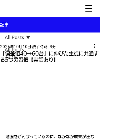
記事
All Posts
2025年10月10日
読了時間: 3分
All Posts
「偏差値40→60台」に伸びた生徒に共通す
中学生
る5つの習慣【実話あり】
勉強をがんばっているのに、なかなか成果が出な