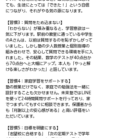
ても、生徒にとっては「できた！」という自信
につながり、それがやる気の源になります。
【習慣3：質問をため込まない】
「わからない」が積み重なると、学習意欲は一
気に下がります。駅前の教室に通っている中学生
のAさんは、以前は質問するのを恥ずかしがって
いました。しかし塾の少人数授業と個別指導の
組み合わせで、安心して質問できる環境を手に入
れました。その結果、数学のテストが40点台か
ら70点台へと大幅にアップ。本人も「やっと解
ける楽しさがわかった」と話しています。
【習慣4：家庭学習をサポートする】
塾の授業だけでなく、家庭での勉強法を一緒に
設計することも欠かせません。未来塾ではLINE
を使って24時間質問サポートを行っており、家
でつまずいてもすぐに相談できます。保護者から
も「月謝以上の安心感がある」と高い評価をい
ただいています。
【習慣5：目標を明確にする】
「志望校に合格する」「次の定期テストで学年