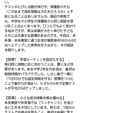
い。
テストのたびに点数が伸びず、保護者の方も
「このままで高校受験は大丈夫だろうか」と不
安になることはありませんか。梅田や熊取で
も、中学生や小学生の保護者から同じ相談を受
けることがよくあります。口コミでもよく見かけ
る悩みですが、実は成績が大きく伸びた子ども
たちには共通する習慣があるのです。今回は、未
来塾・未来教室に通う生徒が偏差値40台から60
台へとアップした実例を交えながら、その秘訣
を紹介します。
【習慣1：学習ルーティンを固定化する】
毎日同じ時間に机に向かうことは、驚くほど効
果があります。ある中学2年生の生徒は、最初は
勉強時間がバラバラでした。しかし塾で一緒に
「1日30分でも固定時間を守る」習慣をつけた
ことで集中力が高まり、わずか3か月で定期テス
トが平均20点アップしました。
【習慣2：小さな成功体験を積み重ねる】
未来教室や未来塾では「ワンチャンス」を逃さ
ない工夫を大切にしています。例えば、1回の小
テストで合格点を取ること。最初は些細に思え